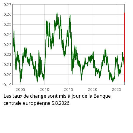
0.27
0.26
0.25
0.24
0.23
0.22
0.21
0.20
0.19
2005
2010
2015
2020
2025
Les taux de change sont mis à jour de la Banque
centrale européenne 5.8.2026.