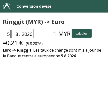
Conversion devise
Ringgit (MYR) -> Euro
MYR
calculer
.
.
=0,21 €
(5.8.2026)
Euro -> Ringgit
. Les taux de change sont mis à jour de
la Banque centrale européenne
5.8.2026